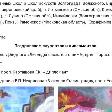
нных школ и школ искусств Волгограда, Волжского, Бир
тавропольский край), п. Иртышского (Омская обл.), Камы
.), с. Лузино (Омская обл.), Михайловки (Волгоградская 
), Пензы, Раменское (Московская область),  Серафимович
тие
Поздравляем лауреатов и дипломантов:
ию Д.Бедного «Легенды сложатся о нем!», преп. Тарасова
т
 преп. Карташова Г.К. – дипломант
едению В.П. Некрасова «В окопах Сталинграда», преп. Ус