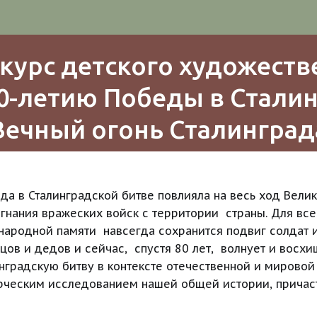
курс детского художестве
-летию Победы в Сталинг
Вечный огонь Сталинград
еда в Сталинградской битве повлияла на весь ход Вели
гнания вражеских войск с территории  страны. Для вс
В народной памяти  навсегда сохранится подвиг солдат
ов и дедов и сейчас,  спустя 80 лет,  волнует и восхи
нградскую битву в контексте отечественной и мировой 
рческим исследованием нашей общей истории, причастн