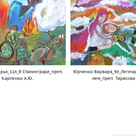
Юрченко Варвара_9л_Легенд
рья_11л_В Сталинграде_преп.
нем_преп. Тарасова 
Карпенко А.Ю..