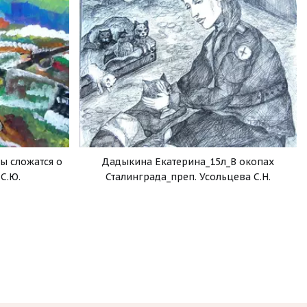
ы сложатся о
Дадыкина Екатерина_15л_В окопах
С.Ю.
Сталинграда_преп. Усольцева С.Н.