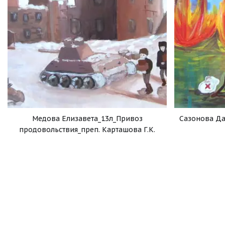
Медова Елизавета_13л_Привоз
Сазонова Да
продовольствия_преп. Карташова Г.К.