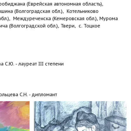
обиджана (Еврейская автономная область), 
шина (Волгоградская обл.),  Котельниково 
обл.),  Междуреченска (Кемеровская обл.), Мурома 
а (Волгоградской обл.), Твери,  с. Тоцкое 
 С.Ю. - лауреат III степени
ольцева С.Н. - дипломант