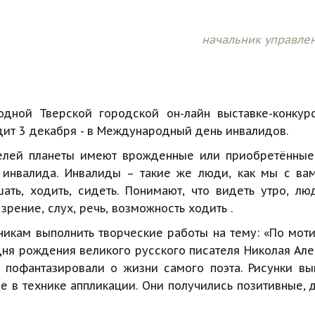
начальник управлен
дной Тверской городской он-лайн выставке-конкур
ит 3 декабря - в Международный день инвалидов.
елей планеты имеют врожденные или приобретённые
 инвалида. Инвалиды – такие же люди, как мы с ва
ать, ходить, сидеть. Понимают, что видеть утро, лю
зрение, слух, речь, возможность ходить .
кам выполнить творческие работы на тему: «По мотив
дня рождения великого русского писателя Николая Ал
 пофантазировали о жизни самого поэта. Рисунки в
е в технике аппликации. Они получились позитивные, 