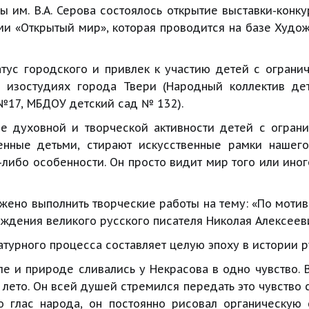
 им. В.А. Серова состоялось открытие выставки-конк
и «Открытый мир», которая проводится на базе Худож
атус городского и привлек к участию детей с огран
 изостудиях города Твери (Народный коллектив дет
№17, МБДОУ детский сад № 132).
ие духовной и творческой активности детей с огран
енные детьми, стирают искусственные рамки нашего 
е-либо особенности. Он просто видит мир того или ино
жено выполнить творческие работы на тему: «По мотив
ождения великого русского писателя Николая Алексеев
ратурного процесса составляет целую эпоху в истории 
ле и природе сливались у Некрасова в одно чувство. 
лето. Он всей душей стремился передать это чувство с
то глас народа, он постоянно рисовал органическую