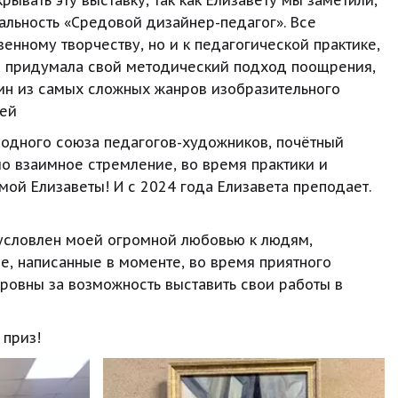
вать эту выставку, так как Елизавету мы заметили, 
иальность «Средовой дизайнер-педагог». Все 
нному творчеству, но и к педагогической практике, 
ета придумала свой методический подход поощрения, 
ин из самых сложных жанров изобразительного 
зей
одного союза педагогов-художников, почётный 
ло взаимное стремление, во время практики и 
ой Елизаветы! И с 2024 года Елизавета преподает. 
условлен моей огромной любовью к людям, 
, написанные в моменте, во время приятного 
вны за возможность выставить свои работы в 
 приз!