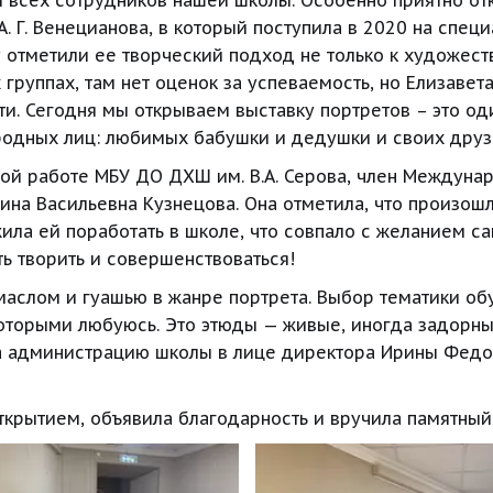
 всех сотрудников нашей школы. Особенно приятно откры
. Г. Венецианова, в который поступила в 2020 на спец
отметили ее творческий подход не только к художестве
х группах, там нет оценок за успеваемость, но Елизав
ти. Сегодня мы открываем выставку портретов – это од
 родных лиц: любимых бабушки и дедушки и своих дру
ой работе МБУ ДО ДХШ им. В.А. Серова, член Междунар
рина Васильевна Кузнецова. Она отметила, что произош
ила ей поработать в школе, что совпало с желанием сам
ь творить и совершенствоваться!
маслом и гуашью в жанре портрета. Выбор тематики об
которыми любуюсь. Это этюды — живые, иногда задорные
 администрацию школы в лице директора Ирины Федоро
крытием, объявила благодарность и вручила памятный