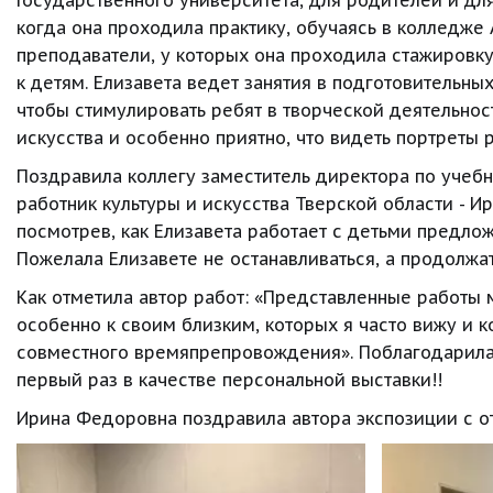
Государственного университета, для родителей и для
когда она проходила практику, обучаясь в колледже А
преподаватели, у которых она проходила стажировку 
к детям. Елизавета ведет занятия в подготовительны
чтобы стимулировать ребят в творческой деятельнос
искусства и особенно приятно, что видеть портреты
Поздравила коллегу заместитель директора по учебн
работник культуры и искусства Тверской области - И
посмотрев, как Елизавета работает с детьми предлож
Пожелала Елизавете не останавливаться, а продолжат
Как отметила автор работ: «Представленные работы 
особенно к своим близким, которых я часто вижу и 
совместного времяпрепровождения». Поблагодарила
первый раз в качестве персональной выставки!!
Ирина Федоровна поздравила автора экспозиции с от