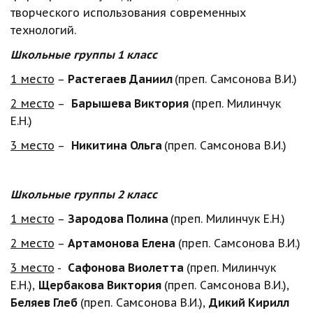
творческого использования современных 
технологий.
Школьные группы 1 класс
1 место
 – 
Растегаев Даниил 
(преп. Самсонова В.И.)
2 место
 –  
Барышева Виктория
 (преп. Милинчук 
Е.Н.)
3 место
 –  
Никитина Ольга 
(преп. Самсонова В.И.)
Школьные группы 2 класс
1 место
 – 
Зародова Полина 
(преп. Милинчук Е.Н.) 
2 место
 – 
Артамонова Елена
 (преп. Самсонова В.И.) 
3 место
 -  
Сафонова Виолетта
 (преп. Милинчук 
Е.Н.), 
Щербакова Виктория
 (преп. Самсонова В.И.), 
Беляев Глеб
 (преп. Самсонова В.И.), 
Дикий Кирилл