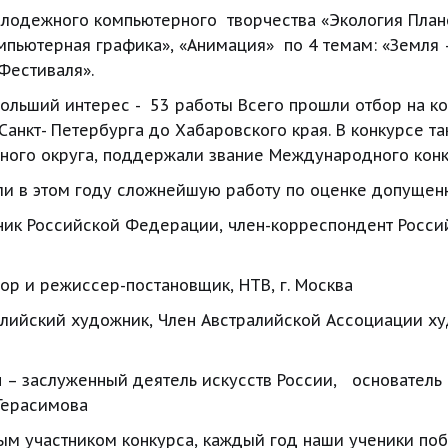
дежного компьютерного  творчества «Экология Планеты
Компьютерная графика», «Анимация»  по 4 темам: «Земля 
Фестиваля».
ольший интерес -  53 работы Всего прошли отбор на ко
Санкт- Петербурга до Хабаровского края. В конкурсе так
ного округа, поддержали звание Международного конку
и в этом году сложнейшую работу по оценке допущенн
к Российской Федерации, член-корреспондент Россий
р и режиссер-постановщик, НТВ, г. Москва
лийский художник, Член Австралийской Ассоциации худ
 заслуженный деятель искусств России,   основатель 
Герасимова
ым участником конкурса, каждый год наши ученики побе