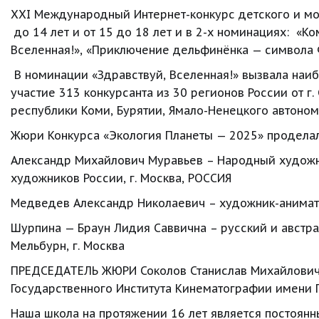
ХХI Международный Интернет-конкурс детского и моло
 до 14 лет и от 15 до 18 лет и в 2-х номинациях:  «
Вселенная!», «Приключение дельфинёнка — символа 
 В номинации «Здравствуй, Вселенная!» вызвала наиб
участие 313 конкурсанта из 30 регионов России от г. 
республики Коми, Бурятии, Ямало-Ненецкого автоном
Жюри Конкурса «Экология Планеты — 2025» проделал
Александр Михайлович Муравьев – Народный художни
художников России, г. Москва, РОССИЯ
Медведев Александр Николаевич – художник-анимато
Шурпина — Браун Лидия Саввична – русский и австра
Мельбурн, г. Москва
ПРЕДСЕДАТЕЛЬ ЖЮРИ Соколов Станислав Михайлович –
Государственного Института Кинематографии имени 
Наша школа на протяжении 16 лет является постоянн