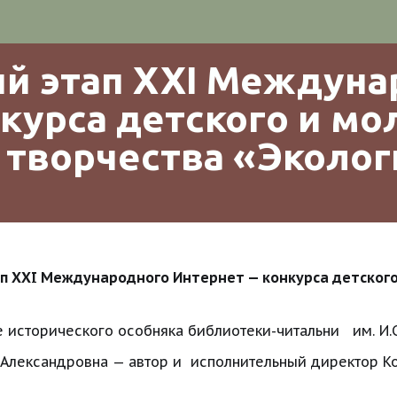
 этап ХХI Междунар
курса детского и мо
творчества «Экологи
ап ХХI Международного Интернет — конкурса детског
сторического особняка библиотеки-читальни   им. И.С
лександровна — автор и  исполнительный директор Кон