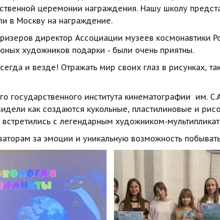
ственной церемонии награждения. Нашу школу представ
и в Москву на награждение.
призеров директор Ассоциации музеев космонавтики Р
юных художников подарки - были очень приятны.
егда и везде! Отражать мир своих глаз в рисунках, так
о государственного института кинематографии  им. С.
увидели как создаются кукольные, пластилиновые и ри
 встретились с легендарным художником-мультиплика
изаторам за эмоции и уникальную возможность побыват